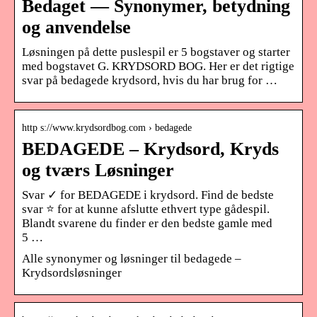
Bedaget — Synonymer, betydning
og anvendelse
Løsningen på dette puslespil er 5 bogstaver og starter
med bogstavet G. KRYDSORD BOG. Her er det rigtige
svar på bedagede krydsord, hvis du har brug for …
http s://www.krydsordbog.com › bedagede
BEDAGEDE – Krydsord, Kryds
og tværs Løsninger
Svar ✓ for BEDAGEDE i krydsord. Find de bedste
svar ⭐ for at kunne afslutte ethvert type gådespil.
Blandt svarene du finder er den bedste gamle med
5 …
Alle synonymer og løsninger til bedagede –
Krydsordsløsninger