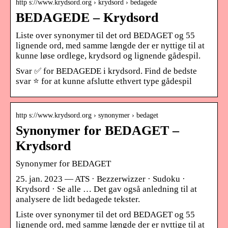
http s://www.krydsord.org › krydsord › bedagede
BEDAGEDE – Krydsord
Liste over synonymer til det ord BEDAGET og 55
lignende ord, med samme længde der er nyttige til at
kunne løse ordlege, krydsord og lignende gådespil.
Svar ✅ for BEDAGEDE i krydsord. Find de bedste
svar ⭐ for at kunne afslutte ethvert type gådespil
http s://www.krydsord.org › synonymer › bedaget
Synonymer for BEDAGET –
Krydsord
Synonymer for BEDAGET
25. jan. 2023 — ATS · Bezzerwizzer · Sudoku ·
Krydsord · Se alle … Det gav også anledning til at
analysere de lidt bedagede tekster.
Liste over synonymer til det ord BEDAGET og 55
lignende ord, med samme længde der er nyttige til at