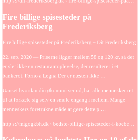
http s://dit-frederiksberg.dk › fire-billige-spisesteder-paa…
Fire billige spisesteder på
Frederiksberg
Fire billige spisesteder på Frederiksberg – Dit Frederiksberg
22. sep. 2020 — Priserne ligger mellem 58 og 120 kr, så det
er slet ikke en restaurantoplevelse, der resulterer i et
bankerot. Forno a Legna Der er næsten ikke …
Uanset hvordan din økonomi ser ud, har alle mennesker ret
til at forkæle sig selv en smule engang i mellem. Mange
menneskers foretrukne måde at gøre dette p …
http s://migogkbh.dk › bedste-billige-spisesteder-i-koebe…
København på budget: Her er 10 af de