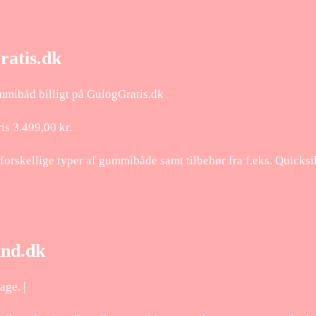
ratis.dk
mibåd billigt på GulogGratis.dk
is 3.499,00 kr.
rskellige typer af gummibåde samt tilbehør fra f.eks. Quicksi
and.dk
age. |