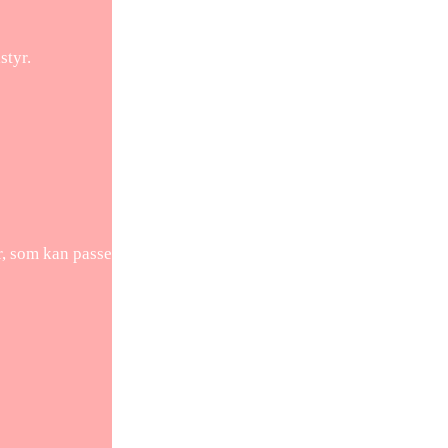
styr.
r, som kan passe