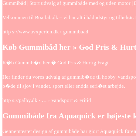
Gummibåd | Stort udvalg af gummibåde med og uden motor | 
Velkommen til Boatlab.dk – vi har alt i bådudstyr og tilbehør. 
http s://www.avxperten.dk › gummibaad
Køb Gummibåd her » God Pris & Hurti
K�b Gummib�d her � God Pris & Hurtig Fragt
Her finder du vores udvalg af gummib�de til hobby, vandspo
b�de til sjov i vandet, sport eller endda seri�st arbejde.
http s://palby.dk › … › Vandsport & Fritid
Gummibåde fra Aquaquick er højeste kva
Gennemtestet design af gummibåde har gjort Aquaquick førend