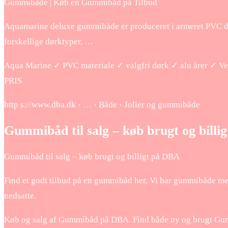
Gummibåde | Køb en Gummibåd på Tilbud
Aquamarine deluxe gummibåde er produceret i armeret PVC du
forskellige dørktyper, …
Aqua Marine ✓ PVC materiale ✓ valgfri dørk ✓ alu årer ✓ 
PRIS
http s://www.dba.dk › … › Både › Joller og gummibåde
Gummibåd til salg – køb brugt og billi
Gummibåd til salg – køb brugt og billigt på DBA
Find et godt tilbud på en gummibåd her. Vi har gummibåde med
nedsatte.
Køb og salg af Gummibåd på DBA. Find både ny og brugt Gummibå