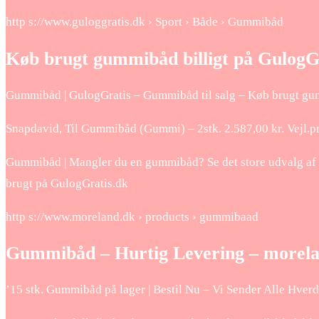
http s://www.guloggratis.dk › Sport › Både › Gummibåd
Køb brugt gummibåd billigt på GulogG
Gummibåd | GulogGratis – Gummibåd til salg – Køb brugt gum
Snapdavid, Til Gummibåd (Gummi) – 2stk. 2.587,00 kr. Vejl.pr
Gummibåd | Mangler du en gummibåd? Se det store udvalg af fo
brugt på GulogGratis.dk
http s://www.moreland.dk › products › gummibaad
Gummibåd – Hurtig Levering – morel
’15 stk. Gummibåd på lager | Bestil Nu – Vi Sender Alle Hverd