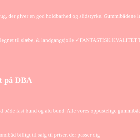
g, der giver en god holdbarhed og slidstyrke. Gummibådene l
Velegnet til slæbe, & landgangsjolle ✓FANTASTISK KVALITET
gt på DBA
 både fast bund og alu bund. Alle vores oppustelige gummibåde
d billigt til salg til priser, der passer dig