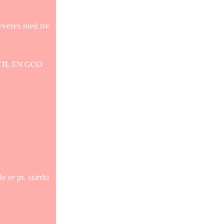
everes med tre
 TIL EN GOD
 er pt. stærkt