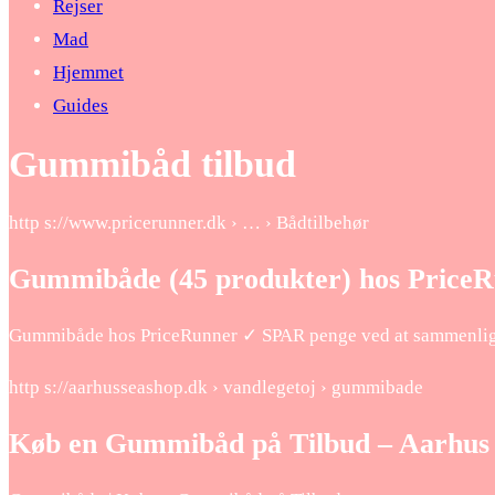
Rejser
Mad
Hjemmet
Guides
Gummibåd tilbud
http s://www.pricerunner.dk › … › Bådtilbehør
Gummibåde (45 produkter) hos PriceRu
Gummibåde hos PriceRunner ✓ SPAR penge ved at sammenligne
http s://aarhusseashop.dk › vandlegetoj › gummibade
Køb en Gummibåd på Tilbud – Aarhus