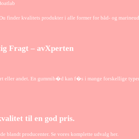
Boatlab
Du finder kvalitets produkter i alle former for båd- og marineud
g Fragt – avXperten
rt eller andet. En gummib�d kan f�s i mange forskellige type
litet til en god pris.
e blandt producenter. Se vores komplette udvalg her.