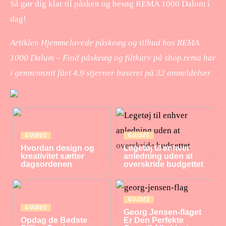
Så gør dig klar til påsken og besøg REMA 1000 Dalum i
dag!
Artiklen Hjemmelavede påskeæg og tilbud hos REMA
1000 Dalum – Find påskeæg og filtkurv på shop.rema har
i gennemsnit fået
4.9
stjerner baseret på
32
anmeldelser
GUIDES
GUIDES
Hvordan design og
Legetøj til enhver
kreativitet sætter
anledning uden at
dagsordenen
overskride budgettet
GUIDES
GUIDES
Georg Jensen-flaget
Opdag de Bedste
Er Den Perfekte