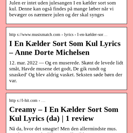
Julen er intet uden julesangen I en kælder sort som
kul. Denne kan også findes på mange læber når vi
bevæger os nærmere julen og der skal synges
http s://www.musixmatch.com › lyrics › I-en-kælder-sor…
I En Kælder Sort Som Kul Lyrics
– Anne Dorte Michelsen
12. mar. 2022 — Og en muserede. Skønt de levede lidt
småt, Havde musene det godt, De gik rundt og
snasked′ Og blev aldrig vasket. Seksten søde børn der
var.
http s://l-hit.com › …
Creamy – I En Kælder Sort Som
Kul Lyrics (da) | 1 review
Nå da, hvor det smagte! Men den allermindste mus.