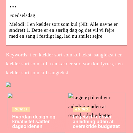
…
Foedselsdag
Melodi: I en kælder sort som kul (NB: Alle navne er
ændret) 1. Dette er en særlig dag og det vil vi fejre
med en sang i festligt lag, lad nu smilet sejre.
Keywords: i en kælder sort som kul tekst, sangtekst i en
kælder sort som kul, i en kælder sort som kul lyrics, i en
kælder sort som kul sangtekst
GUIDES
GUIDES
Hvordan design og
Legetøj til enhver
kreativitet sætter
anledning uden at
dagsordenen
overskride budgettet