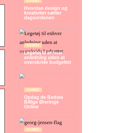
GUIDES
Hvordan design og
kreativitet sætter
dagsordenen
GUIDES
Legetøj til enhver
anledning uden at
overskride budgettet
GUIDES
Opdag de Bedste
Billige Øreringe
Online
GUIDES