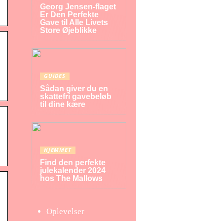
Georg Jensen-flaget
Er Den Perfekte
Gave til Alle Livets
Store Øjeblikke
GUIDES
Sådan giver du en
skattefri gavebeløb
til dine kære
HJEMMET
Find den perfekte
julekalender 2024
hos The Mallows
Oplevelser