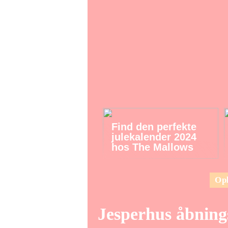
Find den perfekte
julekalender 2024
hos The Mallows
Opl
Jesperhus åbning