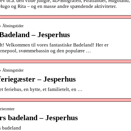
ev bl.a. den vilde jungle, 4D-Biografen, Piratlandet, Hugoland,
ugo og Rita – og en masse andre spændende aktiviteter.
› Åbningstider
 Badeland – Jesperhus
t! Velkommen til vores fantastiske Badeland! Her er
børnepool, svømmebassin og den populære …
› Åbningstider
 feriegæster – Jesperhus
t feriehus, en hytte, et familietelt, en …
riecenter
rs badeland – Jesperhus
s badeland