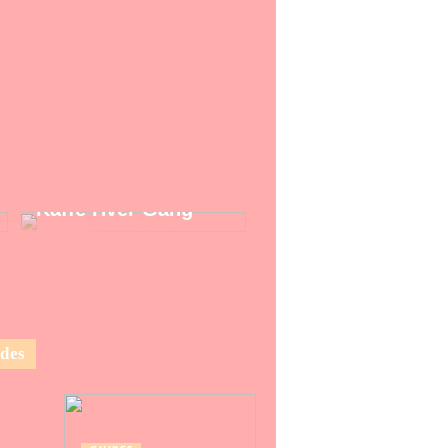
Kaffemaskine: Nyd
En Perfekt Kop
Kaffe Hver Gang
des