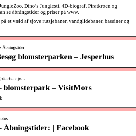
ngleZoo, Dino’s Junglesti, 4D-biograf, Piratkroen og
an se åbningstider og priser på www.
på et væld af sjove rutsjebaner, vandglidebaner, bassiner og
› Åbningstider
 Besøg blomsterparken – Jesperhus
g-din-tur › je…
– blomsterpark – VisitMors
rk
hotos
– Åbningstider: | Facebook