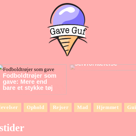
Fantastiske gadgets
til dejlig
selvforkælelse
Fodboldtrøjer som
gave: Mere end
bare et stykke tøj
evelser
Ophold
Rejser
Mad
Hjemmet
Gui
stider