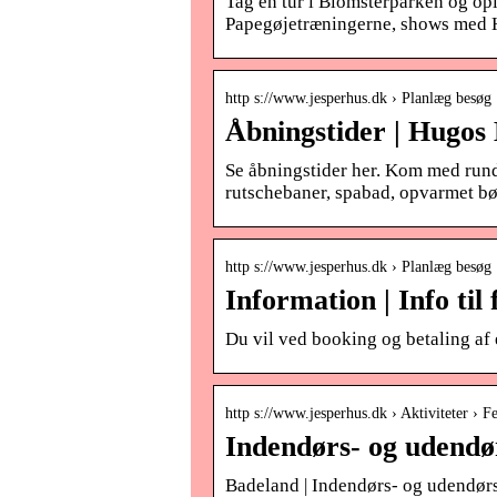
Tag en tur i Blomsterparken og opl
Papegøjetræningerne, shows med H
http s://www.jesperhus.dk › Planlæg besøg 
Åbningstider | Hugos
Se åbningstider her. Kom med rund
rutschebaner, spabad, opvarmet 
http s://www.jesperhus.dk › Planlæg besøg 
Information | Info til
Du vil ved booking og betaling af e
http s://www.jesperhus.dk › Aktiviteter › Fe
Indendørs- og udendø
Badeland | Indendørs- og udendør