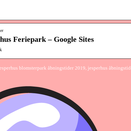
der
hus Feriepark – Google Sites
k
jesperhus blomsterpark åbningstider 2019, jesperhus åbningstid