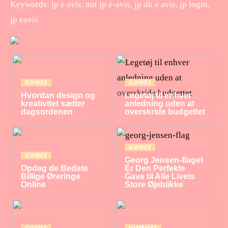
Keywords: jp e avis, mit jp e-avis, jp dk e avis, jp login,
jp eavis
GUIDES
GUIDES
Hvordan design og
Legetøj til enhver
kreativitet sætter
anledning uden at
dagsordenen
overskride budgettet
GUIDES
GUIDES
Georg Jensen-flaget
Opdag de Bedste
Er Den Perfekte
Billige Øreringe
Gave til Alle Livets
Online
Store Øjeblikke
GUIDES
HJEMMET