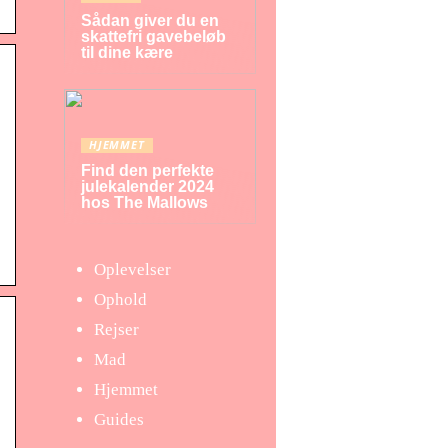
Sådan giver du en
skattefri gavebeløb
til dine kære
HJEMMET
Find den perfekte
julekalender 2024
hos The Mallows
Oplevelser
Ophold
Rejser
Mad
Hjemmet
Guides