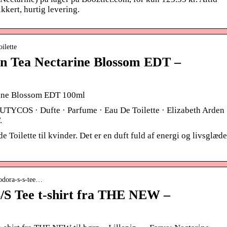
kkert, hurtig levering.
ilette
en Tea Nectarine Blossom EDT –
rine Blossom EDT 100ml
UTYCOS · Dufte · Parfume · Eau De Toilette · Elizabeth Arden
.
 Toilette til kvinder. Det er en duft fuld af energi og livsglæde
heodora-s-s-tee…
/S Tee t-shirt fra THE NEW –