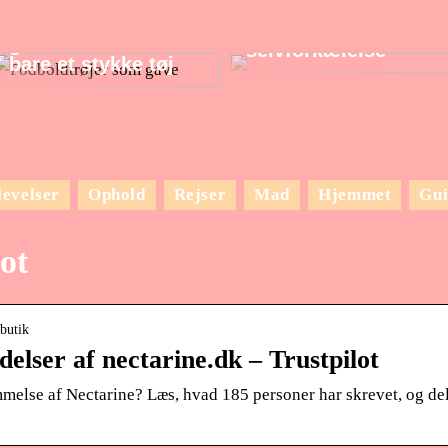
Fantastiske gadgets
Fodboldtrøjer som
til dejlig
gave: Mere end
selvforkælelse
bare et stykke tøj
evelser
Ophold
Rejser
Mad
Hjemmet
Gui
ot
tbutik
lser af nectarine.dk – Trustpilot
mmelse af Nectarine? Læs, hvad 185 personer har skrevet, og de