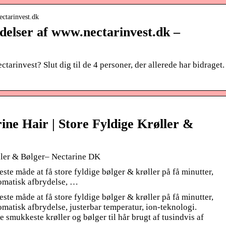
ectarinvest.dk
elser af www.nectarinvest.dk –
tarinvest? Slut dig til de 4 personer, der allerede har bidraget.
ne Hair | Store Fyldige Krøller &
øller & Bølger– Nectarine DK
e måde at få store fyldige bølger & krøller på få minutter,
omatisk afbrydelse, …
e måde at få store fyldige bølger & krøller på få minutter,
matisk afbrydelse, justerbar temperatur, ion-teknologi.
 smukkeste krøller og bølger til hår brugt af tusindvis af