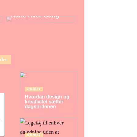
Kaffemaskine: Nyd
En Perfekt Kop
Kaffe Hver Gang
des
GUIDES
Hvordan design og
kreativitet sætter
dagsordenen
l
GUIDES