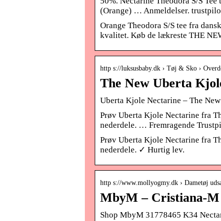
50%. Nectarine Theodora S/S Tee t
(Orange) … Anmeldelser. trustpil
Orange Theodora S/S tee fra danske
kvalitet. Køb de lækreste THE NEW 
http s://luksusbaby.dk › Tøj & Sko › Overd
The New Uberta Kjol
Uberta Kjole Nectarine – The Ne
Prøv Uberta Kjole Nectarine fra Th
nederdele. … Fremragende Trustpilo
Prøv Uberta Kjole Nectarine fra Th
nederdele. ✓ Hurtig lev.
http s://www.mollyogmy.dk › Dametøj ud
MbyM – Cristiana-M 
Shop MbyM 31778465 K34 Nectarin