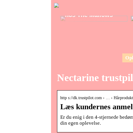
Find den perfekte
julekalender 2024
hos The Mallows
Opl
Nectarine trustpil
http s://dk.trustpilot.com › … › Hårproduk
Læs kundernes anmelde
Er du enig i den 4-stjernede bedø
din egen oplevelse.