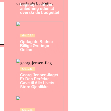
Legetøj til enhver
anledning uden at
overskride budgettet
GUIDES
Opdag de Bedste
Billige Øreringe
Online
GUIDES
Georg Jensen-flaget
Er Den Perfekte
Gave til Alle Livets
Store Øjeblikke
GUIDES