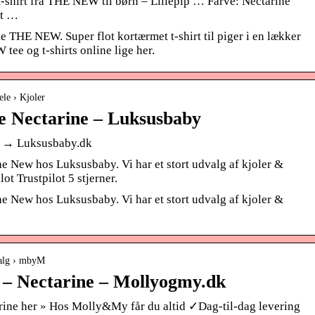
-shirt fra THE NEW til børn – Lillepip … Farve: Nectarine
ot …
 THE NEW. Super flot kortærmet t-shirt til piger i en lækker
tee og t-shirts online lige her.
ele › Kjoler
e Nectarine – Luksusbaby
w → Luksusbaby.dk
e New hos Luksusbaby. Vi har et stort udvalg af kjoler &
t Trustpilot 5 stjerner.
e New hos Luksusbaby. Vi har et stort udvalg af kjoler &
salg › mbyM
– Nectarine – Mollyogmy.dk
e her » Hos Molly&My får du altid ✓Dag-til-dag levering