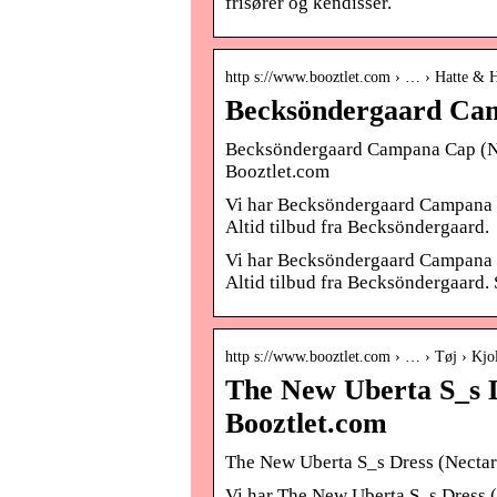
frisører og kendisser.
http s://www.booztlet.com › … › Hatte & 
Becksöndergaard Cam
Becksöndergaard Campana Cap (Nect
Booztlet.com
Vi har Becksöndergaard Campana Ca
Altid tilbud fra Becksöndergaard.
Vi har Becksöndergaard Campana Ca
Altid tilbud fra Becksöndergaard. S
http s://www.booztlet.com › … › Tøj › Kjo
The New Uberta S_s D
Booztlet.com
The New Uberta S_s Dress (Nectari
Vi har The New Uberta S_s Dress (N