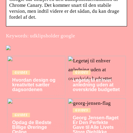
Chrome Canary. Det kommer snart til den stabile
version, men indtil videre er det sådan, du kan drage
fordel af det.
Keywords: udklipsholder google
GUIDES
GUIDES
Hvordan design og
Legetøj til enhver
kreativitet sætter
anledning uden at
dagsordenen
overskride budgettet
GUIDES
GUIDES
Georg Jensen-flaget
Opdag de Bedste
Er Den Perfekte
Billige Øreringe
Gave til Alle Livets
Online
Store Øjeblikke