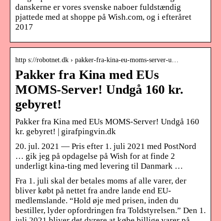
danskerne er vores svenske naboer fuldstændig
pjattede med at shoppe på Wish.com, og i efteråret
2017
http s://robotnet.dk › pakker-fra-kina-eu-moms-server-u…
Pakker fra Kina med EUs
MOMS-Server! Undgå 160 kr.
gebyret!
Pakker fra Kina med EUs MOMS-Server! Undgå 160
kr. gebyret! | girafpingvin.dk
20. jul. 2021 — ️Pris efter 1. juli 2021 med PostNord
… gik jeg på opdagelse på Wish for at finde 2
underligt kina-ting med levering til Danmark …
Fra 1. juli skal der betales moms af alle varer, der
bliver købt på nettet fra andre lande end EU-
medlemslande. “Hold øje med prisen, inden du
bestiller, lyder opfordringen fra Toldstyrelsen.” Den 1.
juli 2021 bliver det dyrere at købe billige varer på