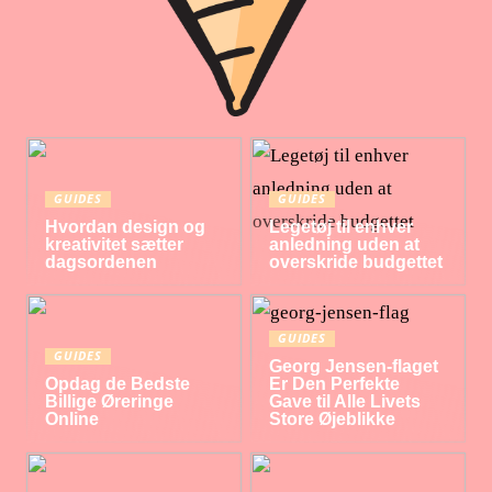
GUIDES
GUIDES
Hvordan design og
Legetøj til enhver
kreativitet sætter
anledning uden at
dagsordenen
overskride budgettet
GUIDES
GUIDES
Georg Jensen-flaget
Opdag de Bedste
Er Den Perfekte
Billige Øreringe
Gave til Alle Livets
Online
Store Øjeblikke