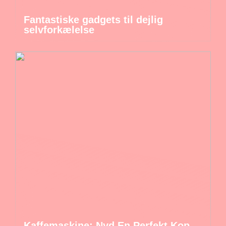
Fantastiske gadgets til dejlig
selvforkælelse
Kaffemaskine: Nyd En Perfekt Kop