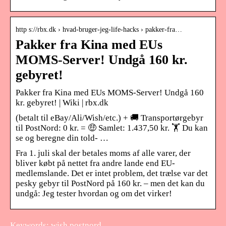
http s://rbx.dk › hvad-bruger-jeg-life-hacks › pakker-fra…
Pakker fra Kina med EUs
MOMS-Server! Undgå 160 kr.
gebyret!
Pakker fra Kina med EUs MOMS-Server! Undgå 160
kr. gebyret! | Wiki | rbx.dk
(betalt til eBay/Ali/Wish/etc.) + 🚚️ Transportørgebyr
til PostNord: 0 kr. = 🤑️ Samlet: 1.437,50 kr. 🏋️ Du kan
se og beregne din told- …
Fra 1. juli skal der betales moms af alle varer, der
bliver købt på nettet fra andre lande end EU-
medlemslande. Det er intet problem, det trælse var det
pesky gebyr til PostNord på 160 kr. – men det kan du
undgå: Jeg tester hvordan og om det virker!
Keywords: wish postnord