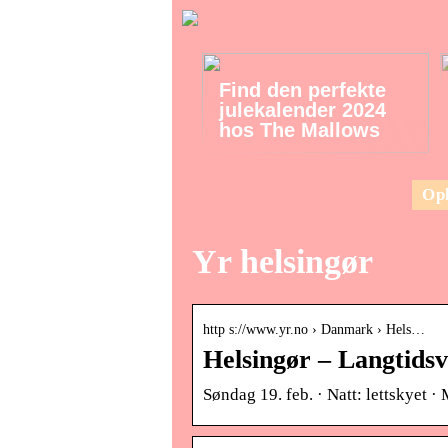
Find den perfekte
julekalender 2024
hos The Mallows
Opl
Yr helsingør
http s://www.yr.no › Danmark › Hels…
Helsingør – Langtidsv
Søndag 19. feb. · Natt: lettskyet ·