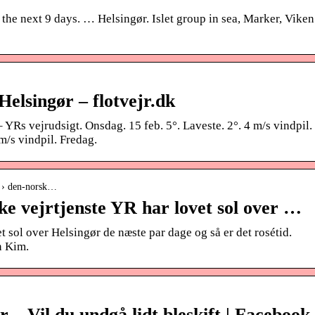
 the next 9 days. … Helsingør. Islet group in sea, Marker, Viken
Helsingør – flotvejr.dk
 YRs vejrudsigt. Onsdag. 15 feb. 5°. Laveste. 2°. 4 m/s vindpil.
 m/s vindpil. Fredag.
s › den-norsk…
e vejrtjenste YR har lovet sol over …
t sol over Helsingør de næste par dage og så er det rosétid.
n Kim.
 – Vil du undgå lidt bleskift | Facebook