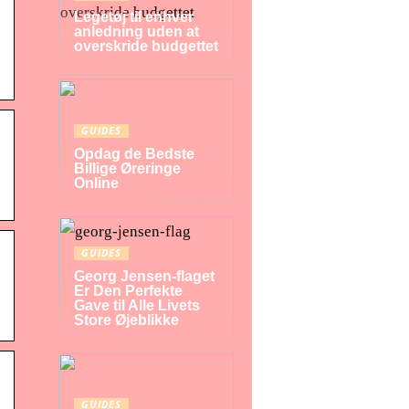
Legetøj til enhver
anledning uden at
overskride budgettet
GUIDES
Opdag de Bedste
Billige Øreringe
Online
GUIDES
Georg Jensen-flaget
Er Den Perfekte
Gave til Alle Livets
Store Øjeblikke
GUIDES