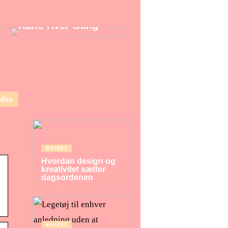
Kaffemaskine: Nyd
En Perfekt Kop
Kaffe Hver Gang
des
GUIDES
Hvordan design og
kreativitet sætter
dagsordenen
GUIDES