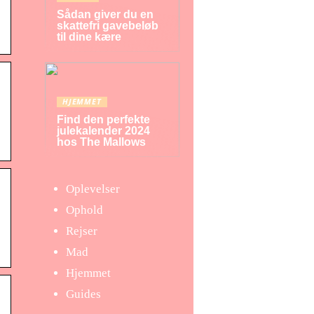
Sådan giver du en
skattefri gavebeløb
til dine kære
HJEMMET
Find den perfekte
julekalender 2024
hos The Mallows
Oplevelser
Ophold
Rejser
Mad
Hjemmet
Guides