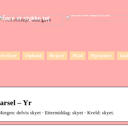
Fantastiske gadgets
Fodboldtrøjer som
til dejlig
gave: Mere end
selvforkælelse
bare et stykke tøj
evelser
Ophold
Rejser
Mad
Hjemmet
Gui
arsel – Yr
 Morgen: delvis skyet · Ettermiddag: skyet · Kveld: skyet.