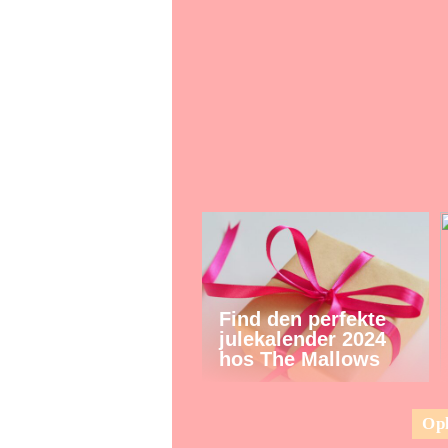
Find den perfekte
julekalender 2024
hos The Mallows
Opl