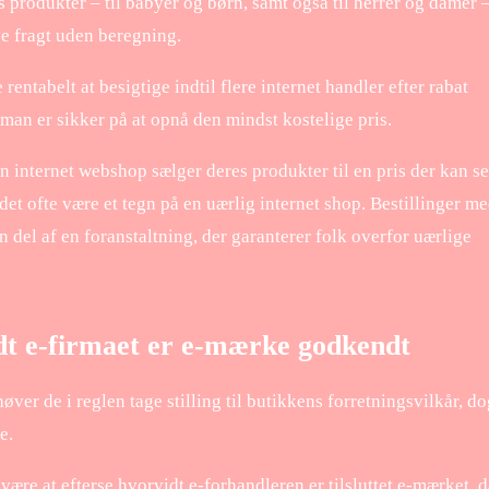
 produkter – til babyer og børn, samt også til herrer og damer 
e fragt uden beregning.
entabelt at besigtige indtil flere internet handler efter rabat
 man er sikker på at opnå den mindst kostelige pris.
en internet webshop sælger deres produkter til en pris der kan s
det ofte være et tegn på en uærlig internet shop. Bestillinger m
n del af en foranstaltning, der garanterer folk overfor uærlige
t e-firmaet er e-mærke godkendt
ver de i reglen tage stilling til butikkens forretningsvilkår, d
e.
re at efterse hvorvidt e-forhandleren er tilsluttet e-mærket, d