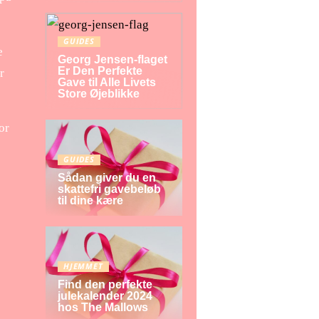
GUIDES
e
Georg Jensen-flaget
Er Den Perfekte
r
Gave til Alle Livets
Store Øjeblikke
or
GUIDES
Sådan giver du en
skattefri gavebeløb
til dine kære
HJEMMET
Find den perfekte
julekalender 2024
hos The Mallows