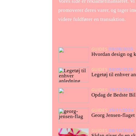
Vores side er reklamefinansieret. Vi
promoverer deres varer, og tager im
videre fuldfører en transaktion.
GUIDES
08/08/2025
Hvordan design og kr
GUIDES
08/05/2025
Legetøj til enhver a
GUIDES
18/12/2024
Opdag de Bedste Bil
GUIDES
25/11/2024
Georg Jensen-flaget 
GUIDES
08/10/2024
Sådan giver du en sk