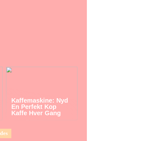
Kaffemaskine: Nyd
En Perfekt Kop
Kaffe Hver Gang
des