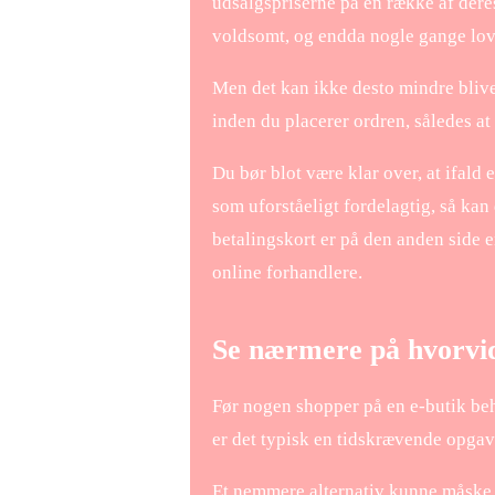
udsalgspriserne på en række af deres
voldsomt, og endda nogle gange lov
Men det kan ikke desto mindre blive r
inden du placerer ordren, således at
Du bør blot være klar over, at ifald 
som uforståeligt fordelagtig, så kan 
betalingskort er på den anden side e
online forhandlere.
Se nærmere på hvorvid
Før nogen shopper på en e-butik behø
er det typisk en tidskrævende opgav
Et nemmere alternativ kunne måske væ