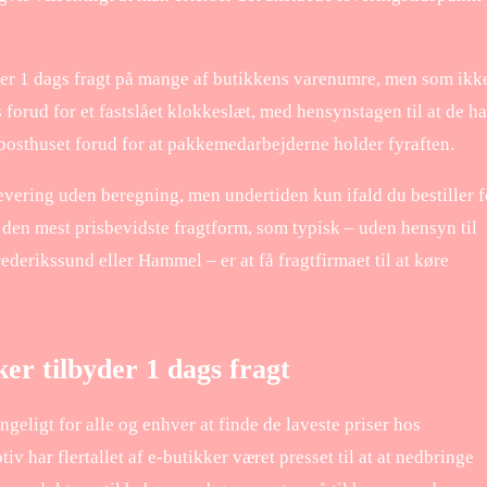
erer 1 dags fragt på mange af butikkens varenumre, men som ikk
 forud for et fastslået klokkeslæt, med hensynstagen til at de ha
å posthuset forud for at pakkemedarbejderne holder fyraften.
evering uden beregning, men undertiden kun ifald du bestiller f
 den mest prisbevidste fragtform, som typisk – uden hensyn til
ederikssund eller Hammel – er at få fragtfirmaet til at køre
er tilbyder 1 dags fragt
ængeligt for alle og enhver at finde de laveste priser hos
v har flertallet af e-butikker været presset til at at nedbringe