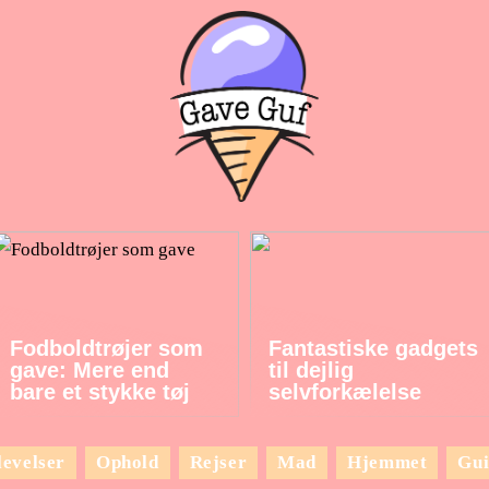
Fodboldtrøjer som
Fantastiske gadgets
gave: Mere end
til dejlig
bare et stykke tøj
selvforkælelse
evelser
Ophold
Rejser
Mad
Hjemmet
Gui