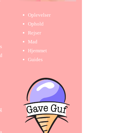
–
Oplevelser
Ophold
Rejser
Mad
es
Hjemmet
ed
Guides
og
a