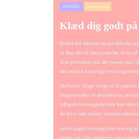
23/10/2022
Uncategorized
Klæd dig godt på 
En hel del internet shops tilbyder p
af dem der er mest populær er nu til 
dine produkter når det passer ind i d
den mindst kostelige leveringsmeto
Du burde tillige vælge at få pakken 
Fragtmetoden er desværre en anelse
billigste leveringsmetode kan ikke m
du lever nær online firmaets adresse
Antal dages levering kan vise sig a
straks, og i det øjemed er det natur