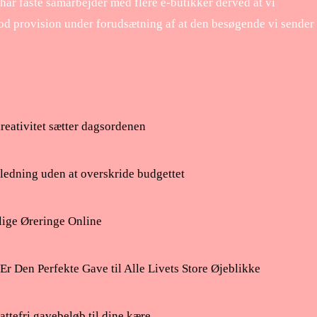
 har faste samarbejder med flere e-butikker derved at vi
od provision under forudsætning af at den besøgende vi sender
eativitet sætter dagsordenen
nledning uden at overskride budgettet
lige Øreringe Online
Er Den Perfekte Gave til Alle Livets Store Øjeblikke
attefri gavebeløb til dine kære