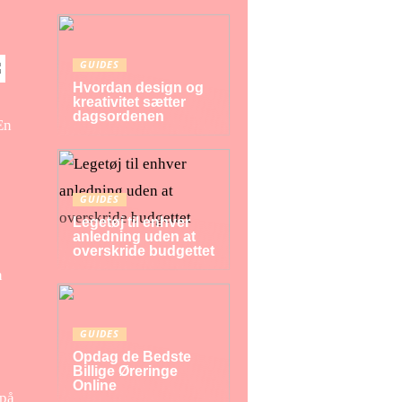
GUIDES
Hvordan design og
kreativitet sætter
dagsordenen
En
e
GUIDES
Legetøj til enhver
anledning uden at
overskride budgettet
n
GUIDES
Opdag de Bedste
Billige Øreringe
Online
 på