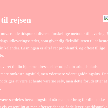
til rejsen
å nuværende tidspunkt diverse forskellige metoder til levering. 
dags udleveringssteder, som giver dig fleksibiliteten til at hent
in kalender. Løsningen er altså ret problemfri, og oftest tillige
de.
leveret til din hjemmeadresse eller ud på din arbejdsplads.
 mere omkostningsfuld, men ydermere yderst gnidningsløs. De
odsiges at være at hente varerne selv, men dette forudsætter at
.
t være særdeles betydningsfuld når man har brug for din pakke
ligvis væsentligt at man efterser det anslåede leveringstidspunkt