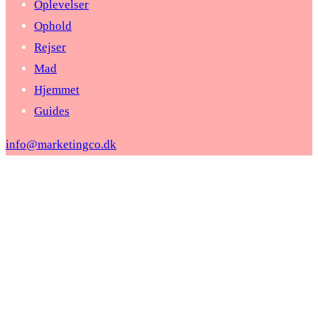
Oplevelser
Ophold
Rejser
Mad
Hjemmet
Guides
info@marketingco.dk