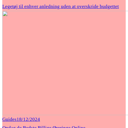
Legetøj til enhver anledning uden at overskride budgettet
Guides
18/12/2024
Opdag de Bedste Billige Øreringe Online